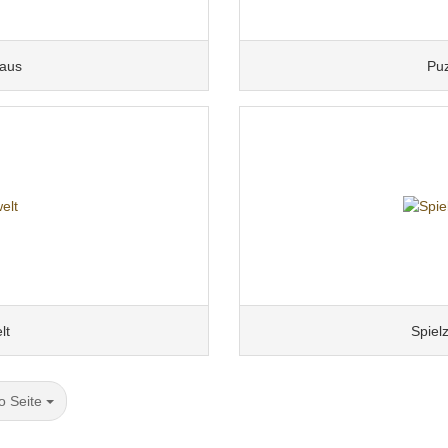
aus
Puz
lt
Spiel
o Seite