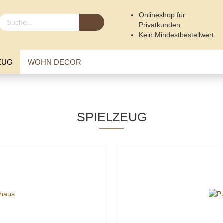
Onlineshop für
Privatkunden
Kein Mindestbestellwert
Versandkostenfrei ab 40 €
EUG
WOHN DECOR
SPIELZEUG