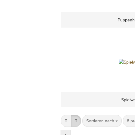
Puppenh
Spielwe
Sortieren nach
8 pr