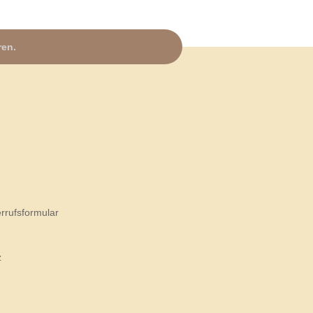
ren.
rrufsformular
z