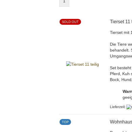
1
Tierset 11 
SOLD OUT
Tierset mit 
Die Tiere w
behandelt. 
Umgangswei
Set besteht
Pferd, Kuh 
Bock, Hund,
Warn
geeig
Lieferzeit:
Wohnhaus/
TOP